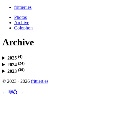
frittiert.es
Photos
Archive
Colophon
Archive
(4)
2025
(24)
2024
(30)
2023
© 2023 - 2026
frittiert.es
←
🕸💍
→